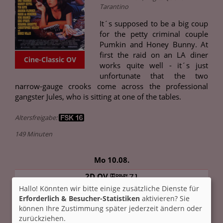
Tarantino
It´s supposed to be a big coup
for the petty criminal couple
Pumkin and Honey Bunny. At
first the raid on an LA diner
Cine-Classic OV
works quite well - it´s just
unfortunate that the two
narrow-gauge crooks come across the professional
gangster Jules, who is sitting at one of the tables.
Altersfreigabe:
149 Minuten
Mo 10.08.
2D OV
Hallo! Könnten wir bitte einige zusätzliche Dienste für
20:15
Erforderlich & Besucher-Statistiken
aktivieren? Sie
können Ihre Zustimmung später jederzeit ändern oder
zurückziehen.
Für Tickets auf die Uhrzeit klicken.