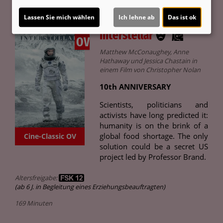
Lassen Sie mich wählen
Ich lehne ab
Das ist ok
Interstellar
OV
Matthew McConaughey, Anne
Hathaway und Jessica Chastain in
einem Film von Christopher Nolan
10th ANNIVERSARY
Scientists, politicians and
activists have long predicted it:
humanity is on the brink of a
global food shortage. The only
Cine-Classic OV
solution could be a secret US
project led by Professor Brand.
Altersfreigabe:
(ab 6 J. in Begleitung eines Erziehungsbeauftragten)
169 Minuten