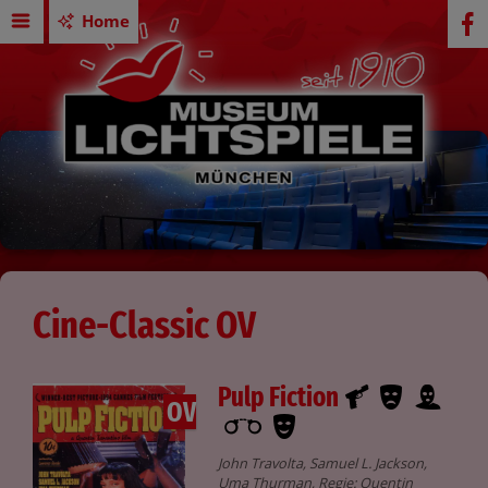
Home
Cine-Classic OV
Pulp Fiction
OV
John Travolta, Samuel L. Jackson,
Uma Thurman, Regie: Quentin