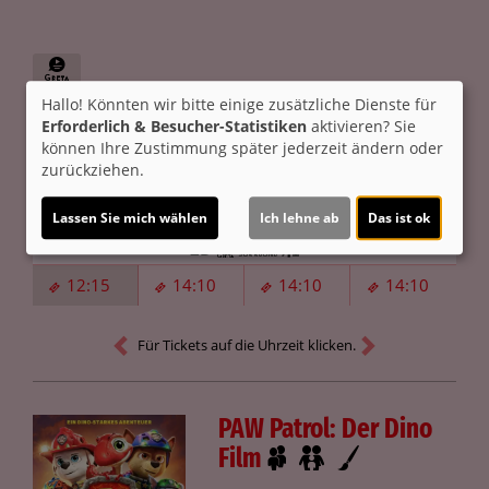
Hallo! Könnten wir bitte einige zusätzliche Dienste für
Altersfreigabe:
Erforderlich & Besucher-Statistiken
aktivieren? Sie
können Ihre Zustimmung später jederzeit ändern oder
89 Minuten
zurückziehen.
Heute
Mo 10.08.
Di 11.08.
Mi 12.08.
Lassen Sie mich wählen
Ich lehne ab
Das ist ok
2D
12:15
14:10
14:10
14:10
Für Tickets auf die Uhrzeit klicken.
PAW Patrol: Der Dino
Film