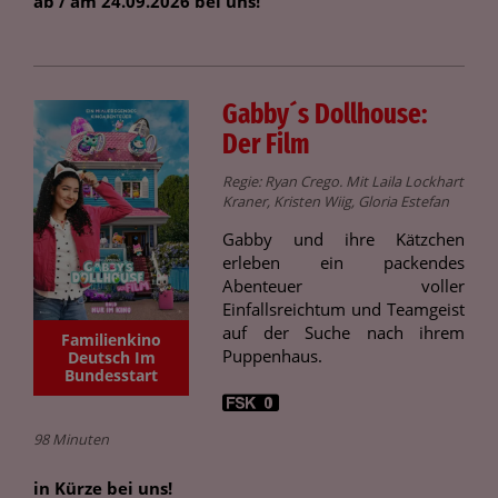
ab / am 24.09.2026 bei uns!
Gabby´s Dollhouse:
Der Film
Regie: Ryan Crego. Mit Laila Lockhart
Kraner, Kristen Wiig, Gloria Estefan
Gabby und ihre Kätzchen
erleben ein packendes
Abenteuer voller
Einfallsreichtum und Teamgeist
auf der Suche nach ihrem
Familienkino
Puppenhaus.
Deutsch Im
Bundesstart
98 Minuten
in Kürze bei uns!