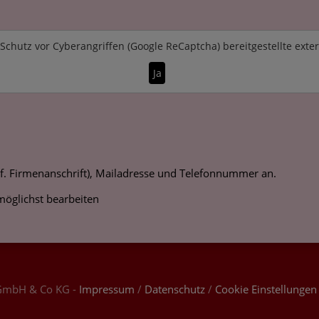
Schutz vor Cyberangriffen (Google ReCaptcha)
bereitgestellte exte
Ja
ggf. Firmenanschrift), Mailadresse und Telefonnummer an.
möglichst bearbeiten
GmbH & Co KG -
Impressum
/
Datenschutz
/
Cookie Einstellungen