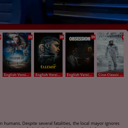
V
OV
OV
OV
OV
English Version - OV
English Version - OV
English Version - OV
Cine-Classic OV
n humans. Despite several fatalities, the local mayor ignores