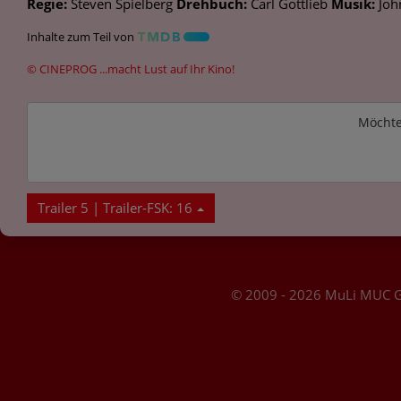
Regie:
Steven Spielberg
Drehbuch:
Carl Gottlieb
Musik:
Joh
Inhalte zum Teil von
© CINEPROG ...macht Lust auf Ihr Kino!
Möchte
Trailer 5 | Trailer-FSK: 16
© 2009 - 2026 MuLi MUC 