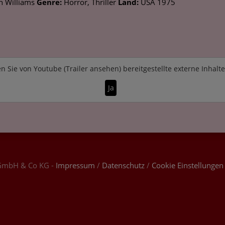
n Williams
Genre:
Horror, Thriller
Land:
USA 1975
n Sie von
Youtube (Trailer ansehen)
bereitgestellte externe Inhalt
Ja
GmbH & Co KG -
Impressum
/
Datenschutz
/
Cookie Einstellungen