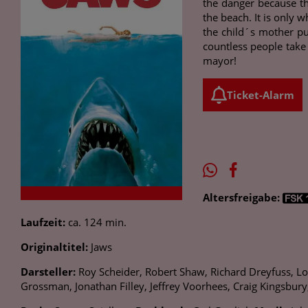
the danger because th
the beach. It is only w
the child´s mother pu
countless people take 
mayor!
Ticket-Alarm
Altersfreigabe:
Laufzeit:
ca. 124 min.
Originaltitel:
Jaws
Darsteller:
Roy Scheider, Robert Shaw, Richard Dreyfuss, Lorr
Grossman, Jonathan Filley, Jeffrey Voorhees, Craig Kingsbury