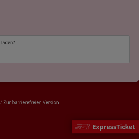
e laden?
/
Zur barrierefreien Version
ExpressTicket