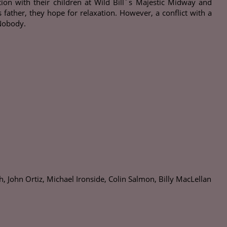
ation with their children at Wild Bill´s Majestic Midway and
father, they hope for relaxation. However, a conflict with a
 Nobody.
 John Ortiz, Michael Ironside, Colin Salmon, Billy MacLellan