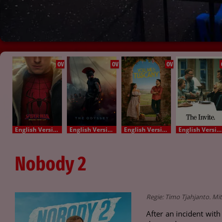
OV
OV
OV
English Version - OV
English Version - OV
English Version - OV
English Version - OV
Nobody 2
Regie: Timo Tjahjanto. Mi
After an incident wit