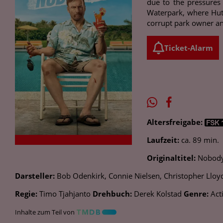
due to the pressures 
Waterpark, where Hutc
corrupt park owner and
Ticket-Alarm
Altersfreigabe:
Laufzeit:
ca. 89 min.
Originaltitel:
Nobody
Darsteller:
Bob Odenkirk, Connie Nielsen, Christopher Lloyd,
Regie:
Timo Tjahjanto
Drehbuch:
Derek Kolstad
Genre:
Act
Inhalte zum Teil von