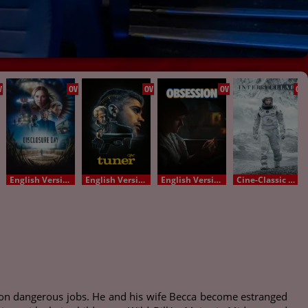
V
OV
OV
OV
OV
English Version - OV
English Version - OV
English Version - OV
Cine-Classic OV
es on dangerous jobs. He and his wife Becca become estranged