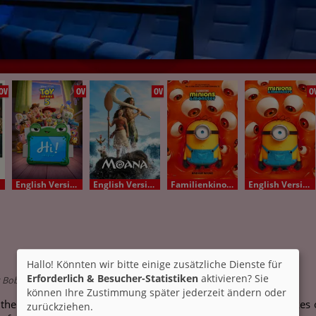
OV
OV
OV
O
English Version - OV
English Version - OV
Familienkino Deutsch
English Version - OV
Hallo! Könnten wir bitte einige zusätzliche Dienste für
Erforderlich & Besucher-Statistiken
aktivieren? Sie
t Bob Odenkirk, Connie Nielsen, Christopher Lloyd
können Ihre Zustimmung später jederzeit ändern oder
h the Russian mafia, Hutch still owes 30 million dollars and tak
zurückziehen.