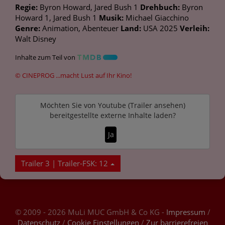
Regie:
Byron Howard, Jared Bush 1
Drehbuch:
Byron
Howard 1, Jared Bush 1
Musik:
Michael Giacchino
Genre:
Animation, Abenteuer
Land:
USA 2025
Verleih:
Walt Disney
Inhalte zum Teil von
© CINEPROG ...macht Lust auf Ihr Kino!
Möchten Sie von
Youtube (Trailer ansehen)
bereitgestellte externe Inhalte laden?
Ja
Trailer 3 | Trailer-FSK: 12
© 2009 - 2026 MuLi MUC GmbH & Co KG -
Impressum
/
Datenschutz
/
Cookie Einstellungen
/
Zur barrierefreien