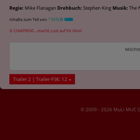
Regie:
Mike Flanagan
Drehbuch:
Stephen King
Musik:
The 
Inhalte zum Teil von
© CINEPROG ...macht Lust auf Ihr Kino!
Möchte
Trailer 2 | Trailer-FSK: 12
© 2009 - 2026 MuLi MUC 