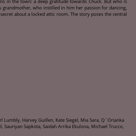
ins in the town: a deep gratitude towards Chuck. But who is
is grandmother, who instilled in him her passion for dancing,
 secret about a locked attic room. The story poses the central
rl Lumbly, Harvey Guillen, Kate Siegel, Mia Sara, Q´Orianka
el, Sauriyan Sapkota, Saidah Arrika Ekulona, Michael Trucco,