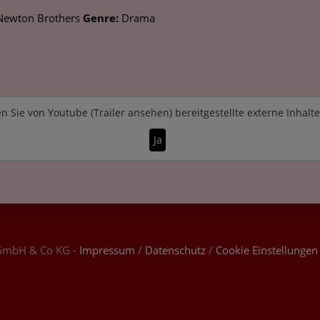
Newton Brothers
Genre:
Drama
n Sie von
Youtube (Trailer ansehen)
bereitgestellte externe Inhalt
Ja
GmbH & Co KG -
Impressum
/
Datenschutz
/
Cookie Einstellungen