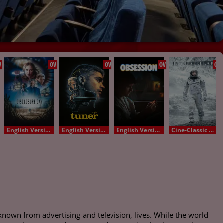
V
OV
OV
OV
OV
English Version - OV
English Version - OV
English Version - OV
Cine-Classic OV
nown from advertising and television, lives. While the world