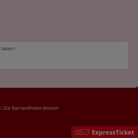
e laden?
/
Zur barrierefreien Version
ExpressTicket