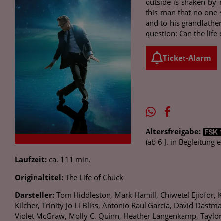
outside is shaken by 
this man that no one s
and to his grandfather
question: Can the life 
Ticket-Alarm
Altersfreigabe:
(ab 6 J. in Begleitung
Laufzeit:
ca. 111 min.
Originaltitel:
The Life of Chuck
Darsteller:
Tom Hiddleston, Mark Hamill, Chiwetel Ejiofor, K
Kilcher, Trinity Jo-Li Bliss, Antonio Raul Garcia, David Dast
Violet McGraw, Molly C. Quinn, Heather Langenkamp, Taylo