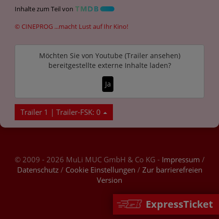
Inhalte zum Teil von
© CINEPROG ...macht Lust auf Ihr Kino!
Möchten Sie von
Youtube (Trailer ansehen)
bereitgestellte externe Inhalte laden?
Ja
Trailer 1 | Trailer-FSK: 0
© 2009 - 2026 MuLi MUC GmbH & Co KG -
Impressum
/
Datenschutz
/
Cookie Einstellungen
/
Zur barrierefreien
Version
ExpressTicket