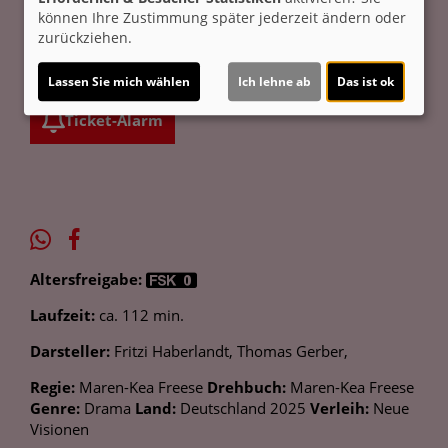
nach ihre eigene Stärke. Mit neuer Energie und
können Ihre Zustimmung später jederzeit ändern oder
ungeahntem Lebensmut wagt sie einen Neuanfang -
zurückziehen.
und findet dabei nicht nur zu sich selbst, sondern auch
neue Perspektiven für die Zukunft.
Lassen Sie mich wählen
Ich lehne ab
Das ist ok
Ticket-Alarm
Altersfreigabe:
Laufzeit:
ca. 112 min.
Darsteller:
Fritzi Haberlandt, Thomas Gerber,
Regie:
Maren-Kea Freese
Drehbuch:
Maren-Kea Freese
Genre:
Drama
Land:
Deutschland 2025
Verleih:
Neue
Visionen