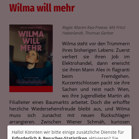
Wilma will mehr
Regie: Maren-Kea Freese. Mit Fritzi
Haberlandt, Thomas Gerber
Wilma steht vor den Trümmern
ihres bisherigen Lebens: Zuerst
verliert sie ihren Job im
Elektrohandel, dann erwischt
sie ihren Mann Alex in flagranti
beim Fremdgehen.
Kurzentschlossen packt sie ihre
Sachen und reist nach Wien,
wo ihre Jugendliebe Martin als
Filialleiter eines Baumarkts arbeitet. Doch die erhoffte
herzliche Wiedersehensfreude bleibt aus, und Wilma
muss sich zunächst mit neuen Rückschlägen
arrangieren. Zwischen Wiener Schmäh, kuriosen
Begegnungen und einem Walzer-Schnellkurs für
Hallo! Könnten wir bitte einige zusätzliche Dienste für
chinesische Touristen entdeckt sie jedoch nach und
Erforderlich & Besucher-Statistiken
aktivieren? Sie