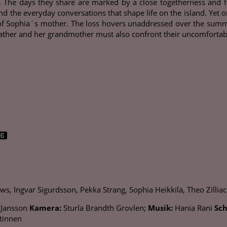
d. The days they share are marked by a close togetherness and f
 the everyday conversations that shape life on the island. Yet on
f Sophia´s mother. The loss hovers unaddressed over the summer
ather and her grandmother must also confront their uncomfortable 
s, Ingvar Sigurdsson, Pekka Strang, Sophia Heikkilä, Theo Zillia
 Jansson
Kamera:
Sturla Brandth Grovlen;
Musik:
Hania Rani
Sch
tinnen