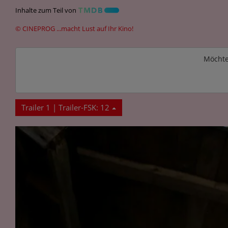
Inhalte zum Teil von
© CINEPROG ...macht Lust auf Ihr Kino!
Möchte
Trailer 1 | Trailer-FSK: 12