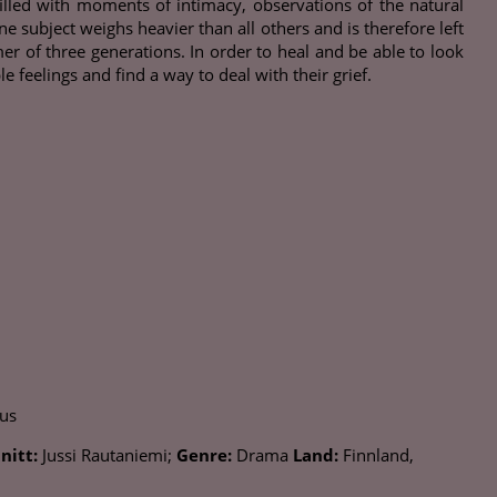
illed with moments of intimacy, observations of the natural
e subject weighs heavier than all others and is therefore left
 of three generations. In order to heal and be able to look
feelings and find a way to deal with their grief.
cus
nitt:
Jussi Rautaniemi;
Genre:
Drama
Land:
Finnland,