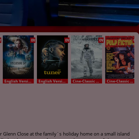
V
OV
OV
OV
OV
English Version - OV
English Version - OV
Cine-Classic OV
Cine-Classic OV
 Glenn Close at the family´s holiday home on a small island