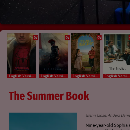
OV
OV
OV
English Version - OV
English Version - OV
English Version - OV
English Version - OV
The Summer Book
Glenn Close, Anders Dani
Nine-year-old Sophia 