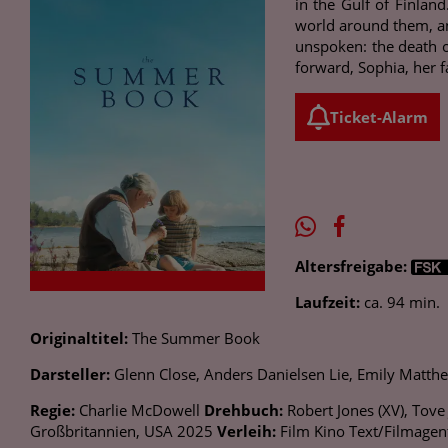
in the Gulf of Finlan
world around them, and
unspoken: the death o
forward, Sophia, her f
Ticket-Alarm
Altersfreigabe:
Laufzeit:
ca. 94 min.
Originaltitel:
The Summer Book
Darsteller:
Glenn Close, Anders Danielsen Lie, Emily Matthew
Regie:
Charlie McDowell
Drehbuch:
Robert Jones (XV), Tove
Großbritannien, USA 2025
Verleih:
Film Kino Text/Filmagen