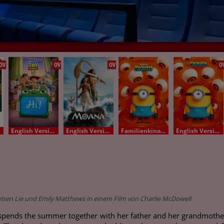
OV
OV
OV
O
English Version - OV
English Version - OV
Familienkino Deutsch
English Version - OV
elsen Lie und Emily Matthews in einem Film von Charlie McDowell
spends the summer together with her father and her grandmother