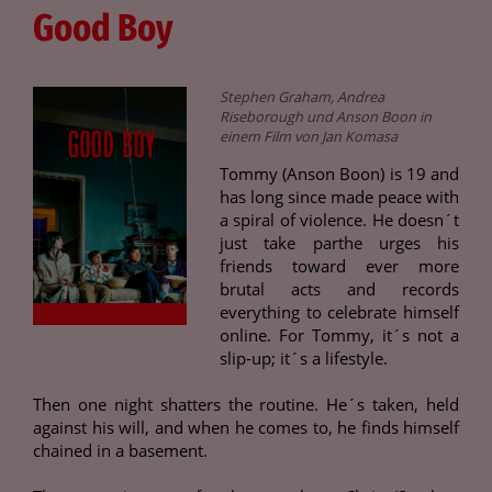
Good Boy
Stephen Graham, Andrea
Riseborough und Anson Boon in
einem Film von Jan Komasa
Tommy (Anson Boon) is 19 and
has long since made peace with
a spiral of violence. He doesn´t
just take parthe urges his
friends toward ever more
brutal acts and records
everything to celebrate himself
online. For Tommy, it´s not a
slip-up; it´s a lifestyle.
Then one night shatters the routine. He´s taken, held
against his will, and when he comes to, he finds himself
chained in a basement.