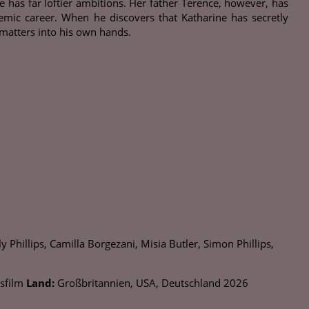
 has far loftier ambitions. Her father Terence, however, has
emic career. When he discovers that Katharine has secretly
 matters into his own hands.
 Phillips, Camilla Borgezani, Misia Butler, Simon Phillips,
sfilm
Land:
Großbritannien, USA, Deutschland 2026