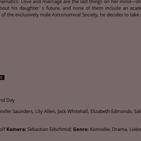
hematics. Love and marriage are the last things on her mind—she
about his daughter´s future, and none of them include an acad
 of the exclusively male Astronomical Society, he decides to take
nd Day
fer Saunders, Lily Allen, Jack Whitehall, Elizabeth Edmonds, Sally
olf
Kamera:
Sebastian Edschmid;
Genre:
Komödie, Drama, Liebe