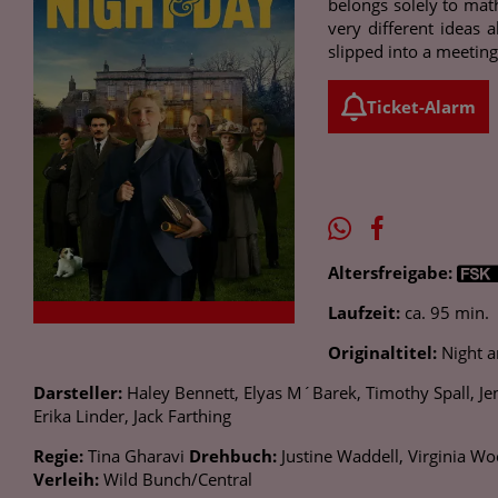
belongs solely to mat
very different ideas 
slipped into a meeting
Ticket-Alarm
Altersfreigabe:
Laufzeit:
ca. 95 min.
Originaltitel:
Night a
Darsteller:
Haley Bennett, Elyas M´Barek, Timothy Spall, Jenni
Erika Linder, Jack Farthing
Regie:
Tina Gharavi
Drehbuch:
Justine Waddell, Virginia Wo
Verleih:
Wild Bunch/Central