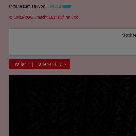
Inhalte zum Teil von
© CINEPROG ...macht Lust auf Ihr Kino!
Möchte
Trailer 2 | Trailer-FSK: 6