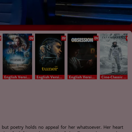
V
OV
OV
OV
OV
English Version - OV
English Version - OV
English Version - OV
Cine-Classic OV
 but poetry holds no appeal for her whatsoever. Her heart