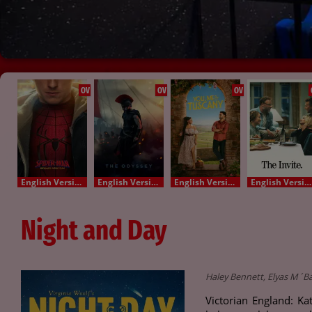
OV
OV
OV
English Version - OV
English Version - OV
English Version - OV
English Version - OV
Night and Day
Haley Bennett, Elyas M´Ba
Victorian England: K