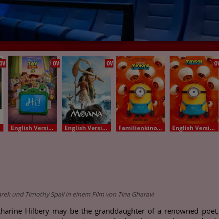
OV
OV
OV
O
English Version - OV
English Version - OV
Familienkino Deutsch
English Version - OV
rek und Timothy Spall in einem Film von Tina Gharavi
atharine Hilbery may be the granddaughter of a renowned poet,