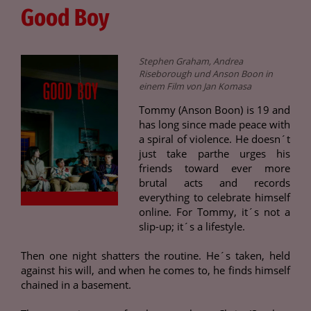
Good Boy
Stephen Graham, Andrea
Riseborough und Anson Boon in
einem Film von Jan Komasa
Tommy (Anson Boon) is 19 and
has long since made peace with
a spiral of violence. He doesn´t
just take parthe urges his
friends toward ever more
brutal acts and records
everything to celebrate himself
online. For Tommy, it´s not a
slip-up; it´s a lifestyle.
Then one night shatters the routine. He´s taken, held
against his will, and when he comes to, he finds himself
chained in a basement.